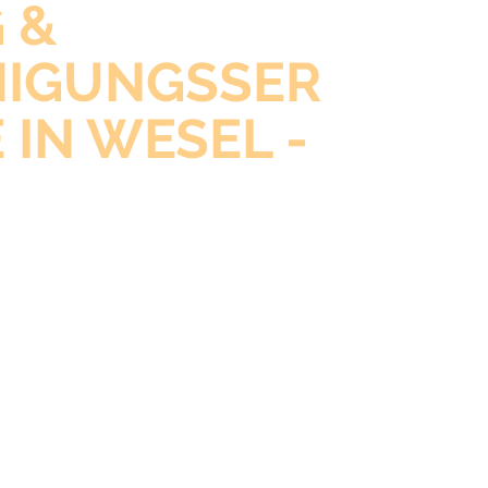
 &
NIGUNGSSER
 IN WESEL -
 JEDEN
ARF
inigung, Glas- und
nigung, Treppenhauspflege oder
Unterhaltsreinigung – wir bieten
derte Lösungen für Privat- und
nden in Wesel und Umgebung.
 auf gründliche Arbeit, faire Preise
m, das Ihre Räume zum Strahlen