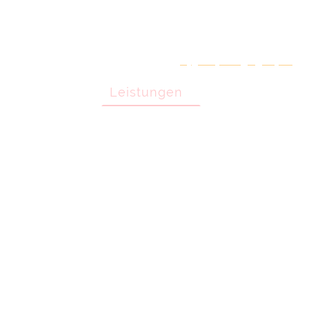
+49 0176 6385 1412
Über uns
Leistungen
Blog