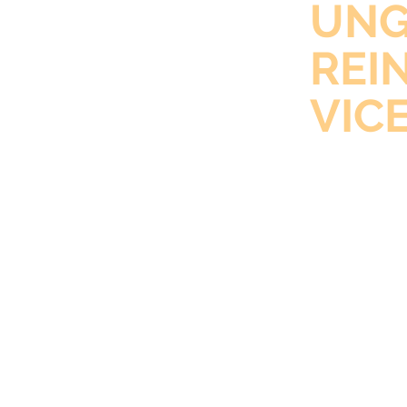
UNG
REI
VICE
FÜR
BED
Ob Bauendre
Fassadenrei
regelmäßige 
maßgeschnei
Geschäftsku
Vertrauen Sie
und ein Tea
bringt.